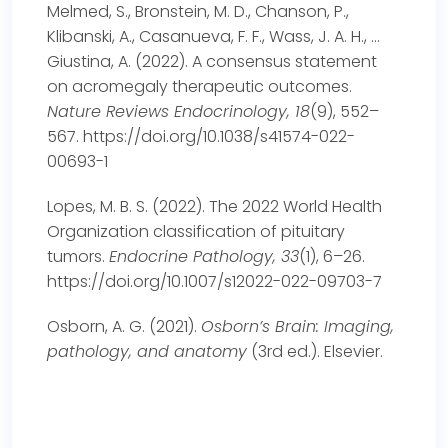
Melmed, S., Bronstein, M. D., Chanson, P.,
Klibanski, A., Casanueva, F. F., Wass, J. A. H., …
Giustina, A. (2022). A consensus statement
on acromegaly therapeutic outcomes.
Nature Reviews Endocrinology, 18
(9), 552–
567.
https://doi.org/10.1038/s41574-022-
00693-1
Lopes, M. B. S. (2022). The 2022 World Health
Organization classification of pituitary
tumors.
Endocrine Pathology, 33
(1), 6–26.
https://doi.org/10.1007/s12022-022-09703-7
Osborn, A. G. (2021).
Osborn’s Brain: Imaging,
pathology, and anatomy
(3rd ed.). Elsevier.