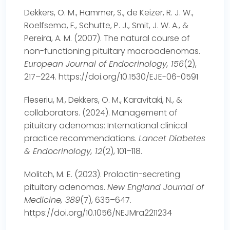
Dekkers, O. M., Hammer, S., de Keizer, R. J. W.,
Roelfsema, F., Schutte, P. J., Smit, J. W. A., &
Pereira, A. M. (2007). The natural course of
non-functioning pituitary macroadenomas.
European Journal of Endocrinology, 156
(2),
217–224.
https://doi.org/10.1530/EJE-06-0591
Fleseriu, M., Dekkers, O. M., Karavitaki, N., &
collaborators. (2024). Management of
pituitary adenomas: International clinical
practice recommendations.
Lancet Diabetes
& Endocrinology, 12
(2), 101–118.
Molitch, M. E. (2023). Prolactin-secreting
pituitary adenomas.
New England Journal of
Medicine, 389
(7), 635–647.
https://doi.org/10.1056/NEJMra2211234